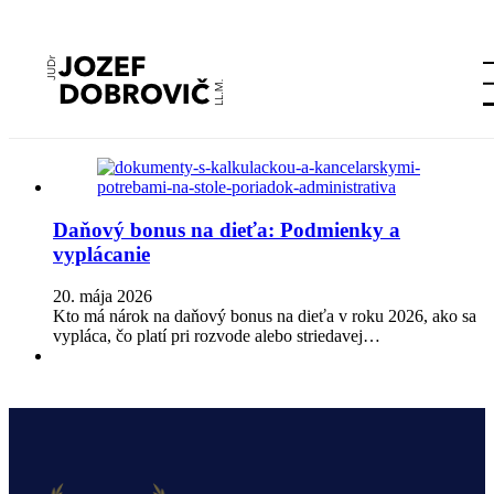
Preskočiť na hlavný obsah
Preskočiť prehliadku
Značka:
co je danovy bonus na
dieta
Daňový bonus na dieťa: Podmienky a
vyplácanie
20. mája 2026
Kto má nárok na daňový bonus na dieťa v roku 2026, ako sa
vypláca, čo platí pri rozvode alebo striedavej…