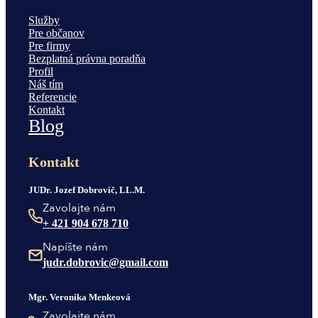
Služby
Pre občanov
Pre firmy
Bezplatná právna poradňa
Profil
Náš tím
Referencie
Kontakt
Blog
Kontakt
JUDr. Jozef Dobrovič, LL.M.
Zavolajte nám
+ 421 904 678 710
Napíšte nám
judr.dobrovic@gmail.com
Mgr. Veronika Menkeová
Zavolajte nám