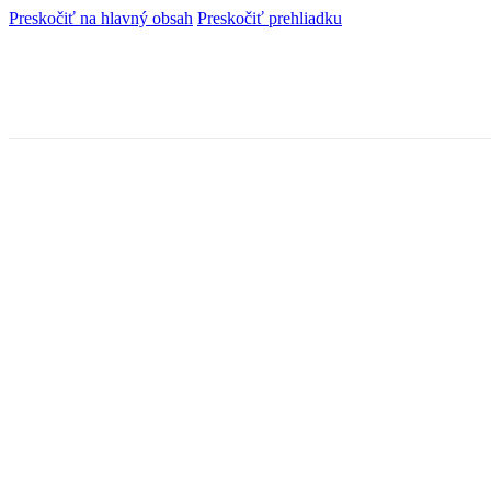
Preskočiť na hlavný obsah
Preskočiť prehliadku
Značka:
nazor dietata pri
rozhodovani sudu