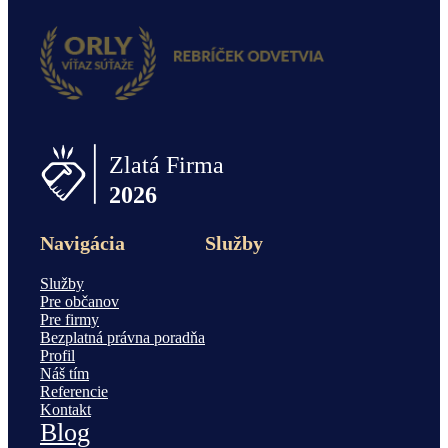
Navigácia
Služby
Služby
Pre občanov
Pre firmy
Bezplatná právna poradňa
Profil
Náš tím
Referencie
Kontakt
Blog