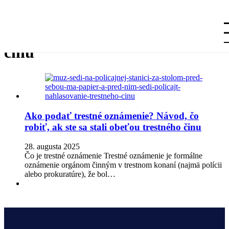
Preskočiť na hlavný obsah
Preskočiť prehliadku
Značka:
obvinenie z trestného
činu
Ako podať trestné oznámenie? Návod, čo
robiť, ak ste sa stali obeťou trestného činu
28. augusta 2025
Čo je trestné oznámenie Trestné oznámenie je formálne
oznámenie orgánom činným v trestnom konaní (najmä polícii
alebo prokuratúre), že bol…