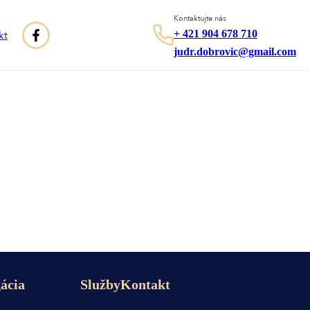
Kontaktujte nás
+ 421 904 678 710
kt
judr.dobrovic@gmail.com
ácia
Služby
Kontakt