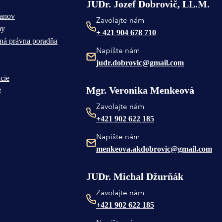
JUDr. Jozef Dobrovič, LL.M.
čanov
Zavolajte nám
my
+ 421 904 678 710
ná právna poradňa
Napíšte nám
judr.dobrovic@gmail.com
cie
Mgr. Veronika Menkeová
t
Zavolajte nám
+421 902 622 185
Napíšte nám
menkeova.akdobrovic@gmail.com
JUDr. Michal Džurňák
Zavolajte nám
+421 902 622 185