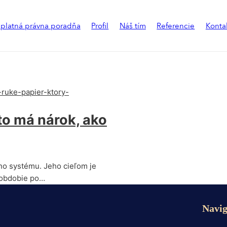
platná právna poradňa
Profil
Náš tím
Referencie
Konta
ok
o má nárok, ako
ho systému. Jeho cieľom je
 obdobie po…
Navig