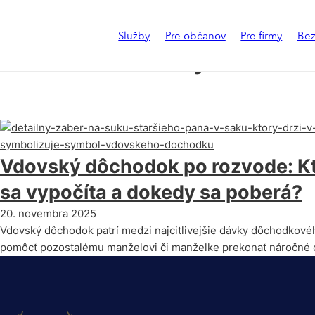
Služby
Pre občanov
Pre firmy
Bez
Značka:
vdovsky dochod
Vdovský dôchodok po rozvode: Kt
sa vypočíta a dokedy sa poberá?
20. novembra 2025
Vdovský dôchodok patrí medzi najcitlivejšie dávky dôchodkové
pomôcť pozostalému manželovi či manželke prekonať náročné