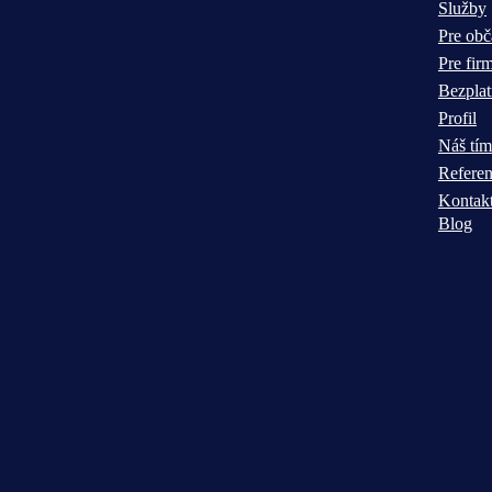
Služby
Pre ob
Pre fir
Bezplat
Profil
Náš tím
Referen
Kontak
Blog