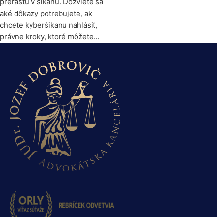
prerastú v šikanu. Dozviete sa
aké dôkazy potrebujete, ak
chcete kyberšikanu nahlásiť,
právne kroky, ktoré môžete…