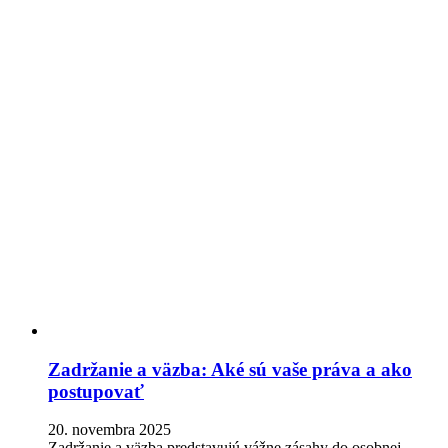
Zadržanie a väzba: Aké sú vaše práva a ako
postupovať
20. novembra 2025
Zadržanie a väzba predstavujú vážne zásahy do osobnej