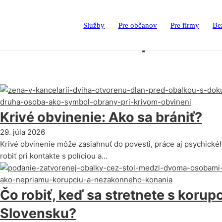
Služby
Pre občanov
Pre firmy
Be
Značka:
trestne pravo
Krivé obvinenie: Ako sa brániť?
29. júla 2026
Krivé obvinenie môže zasiahnuť do povesti, práce aj psychickéh
robiť pri kontakte s políciou a…
Čo robiť, keď sa stretnete s korup
Slovensku?