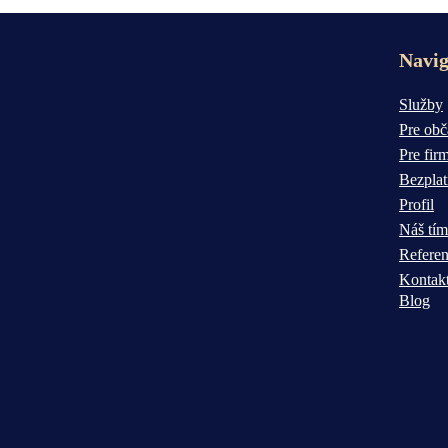
Navig
Služby
Pre ob
Pre fir
Bezplat
Profil
Náš tím
Referen
Kontak
Blog