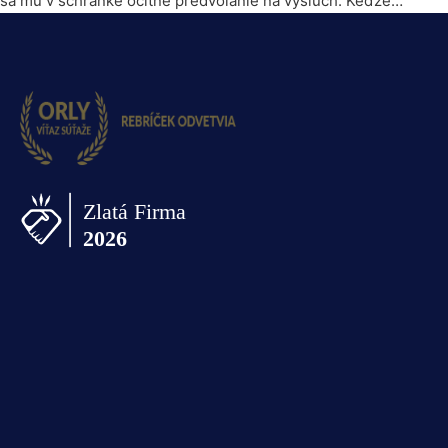
sa mu v schránke ocitne predvolanie na výsluch. Keďže…