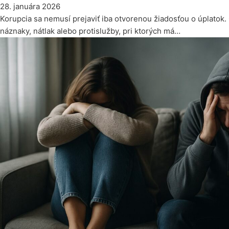
28. januára 2026
Korupcia sa nemusí prejaviť iba otvorenou žiadosťou o úplatok
náznaky, nátlak alebo protislužby, pri ktorých má…