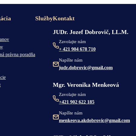
ácia
Služby
Kontakt
JUDr. Jozef Dobrovič, LL.M.
čanov
Zavolajte nám
my
+ 421 904 678 710
ná právna poradňa
Napíšte nám
judr.dobrovic@gmail.com
cie
Mgr. Veronika Menkeová
t
Zavolajte nám
+421 902 622 185
Napíšte nám
menkeova.akdobrovic@gmail.com