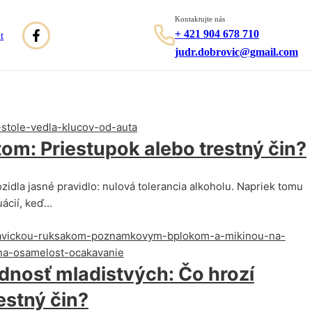
Kontaktujte nás
+ 421 904 678 710
t
judr.dobrovic@gmail.com
tom: Priestupok alebo trestný čin?
ozidla jasné pravidlo: nulová tolerancia alkoholu. Napriek tomu
uácií, keď…
dnosť mladistvých: Čo hrozí
estný čin?