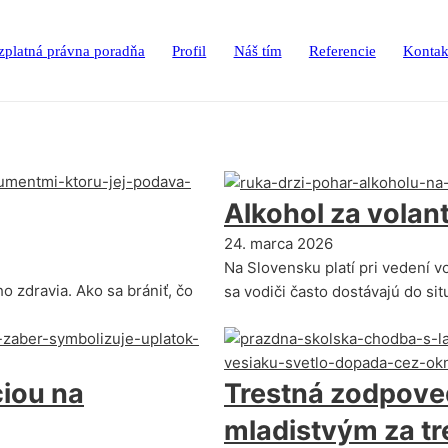
zplatná právna poradňa
Profil
Náš tím
Referencie
Kontak
Alkohol za volan
24. marca 2026
Na Slovensku platí pri vedení v
o zdravia. Ako sa brániť, čo
sa vodiči často dostávajú do sit
ciou na
Trestná zodpove
mladistvým za tr