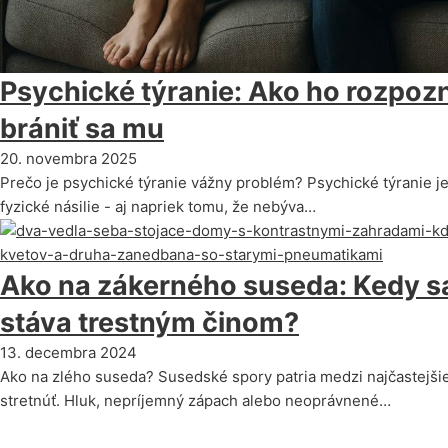
Psychické týranie: Ako ho rozpozn
brániť sa mu
20. novembra 2025
Prečo je psychické týranie vážny problém? Psychické týranie 
fyzické násilie - aj napriek tomu, že nebýva…
Ako na zákerného suseda: Kedy s
stáva trestným činom?
13. decembra 2024
Ako na zlého suseda? Susedské spory patria medzi najčastejšie 
stretnúť. Hluk, nepríjemný zápach alebo neoprávnené…