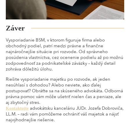
Záver
Vysporiadanie BSM, v ktorom figuruje firma alebo
obchodný podiel, patrí medzi právne a finančne
najnáročnejšie situácie pri rozvode. Od správneho
posúdenia vlastníctva, cez ocenenie podielu až po možnú
zodpovednosť za podnikateľské záväzky – každý detail
zohráva dôležitú úlohu.
Riešite vysporiadanie majetku po rozvode, ak jeden
nesúhlasí s dohodou? Alebo neviete, ako ďalej
postupovať? Obráťte sa na skúseného advokáta. Odborná
právna pomoc vám môže ušetriť nielen čas a peniaze, ale
aj zbytočný stres.
advokátsku kanceláriu JUDr. Jozefa Dobroviča,
Kontaktujte
LL.M. – radi vám pomôžeme ochrániť váš majetok a nájsť
najvýhodnejšie riešenie.