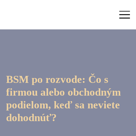
BSM po rozvode: Čo s
firmou alebo obchodným
podielom, keď sa neviete
dohodnúť?