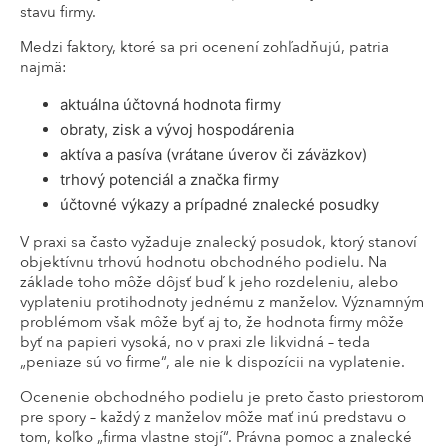
stavu firmy.
Medzi faktory, ktoré sa pri ocenení zohľadňujú, patria
najmä:
aktuálna účtovná hodnota firmy
obraty, zisk a vývoj hospodárenia
aktíva a pasíva (vrátane úverov či záväzkov)
trhový potenciál a značka firmy
účtovné výkazy a prípadné znalecké posudky
V praxi sa často vyžaduje znalecký posudok, ktorý stanoví
objektívnu trhovú hodnotu obchodného podielu. Na
základe toho môže dôjsť buď k jeho rozdeleniu, alebo
vyplateniu protihodnoty jednému z manželov. Významným
problémom však môže byť aj to, že hodnota firmy môže
byť na papieri vysoká, no v praxi zle likvidná – teda
„peniaze sú vo firme“, ale nie k dispozícii na vyplatenie.
Ocenenie obchodného podielu je preto často priestorom
pre spory – každý z manželov môže mať inú predstavu o
tom, koľko „firma vlastne stojí“. Právna pomoc a znalecké