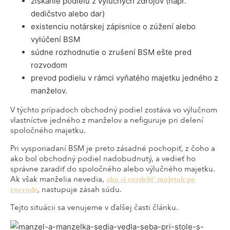
získanie podielu z výlučných zdrojov (napr.
dedičstvo alebo dar)
existenciu notárskej zápisnice o zúžení alebo
vylúčení BSM
súdne rozhodnutie o zrušení BSM ešte pred
rozvodom
prevod podielu v rámci vyňatého majetku jedného z
manželov.
V týchto prípadoch obchodný podiel zostáva vo výlučnom
vlastníctve jedného z manželov a nefiguruje pri delení
spoločného majetku.
Pri vysporiadaní BSM je preto zásadné pochopiť, z čoho a
ako bol obchodný podiel nadobudnutý, a vedieť ho
správne zaradiť do spoločného alebo výlučného majetku.
Ak však manželia nevedia,
ako si rozdeliť majetok po
, nastupuje zásah súdu.
rozvode
Tejto situácii sa venujeme v ďalšej časti článku.