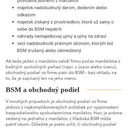
povolania jedného z manželov
majetok nadobudnutý darom, dedením alebo
odkazom
majetok získaný z prostriedkov, ktoré už samy o
sebe do BSM nepatrili
náhrady nemajetkovej ujmy a ujmy na zdraví
veci nadobudnuté právnym úkonom, ktorým bol
BSM zrušený alebo obmedzený
Ak teda jeden z manželov založí firmu počas manželstva z
bežných spoločných peňazí (napr. z úspor alebo úveru),
obchodný podiel vo firme patrí do BSM – bez ohľadu na
to, že je zapísaný len na jeho meno.
BSM a obchodný podiel
V mnohých prípadoch je obchodný podiel vo firme
jednou z najkomplikovanejších položiek pri vysporiadaní
bezpodielového spoluvlastníctva manželov. Hoci je právne
vedený na jedného z manželov, z hľadiska BSM môže
patriť obom. Dôležité je preto určiť, či obchodný podiel