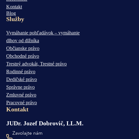
Kontakt
Blog
Služby
Vymáhanie pohľadávok – vymáhanie
dlhov od dlžníka
Občianske právo
Obchodné právo
Trestný advokát, Trestné právo
Rodinné právo
Dedičské právo
Správne právo
Zmluvné právo
Pracovné právo
Kontakt
JUDr. Jozef Dobrovič, LL.M.
Zavolajte nám