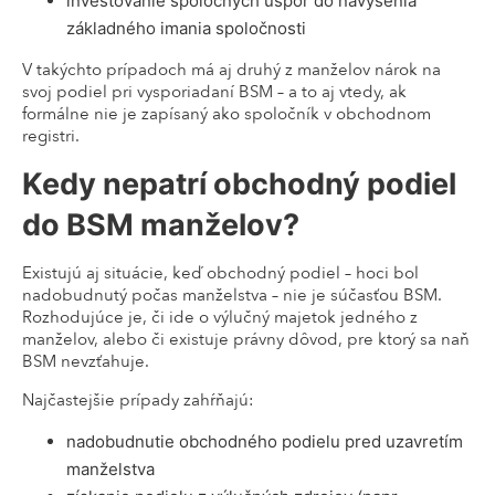
investovanie spoločných úspor do navýšenia
základného imania spoločnosti
V takýchto prípadoch má aj druhý z manželov nárok na
svoj podiel pri vysporiadaní BSM – a to aj vtedy, ak
formálne nie je zapísaný ako spoločník v obchodnom
registri.
Kedy nepatrí obchodný podiel
do BSM manželov?
Existujú aj situácie, keď obchodný podiel – hoci bol
nadobudnutý počas manželstva – nie je súčasťou BSM.
Rozhodujúce je, či ide o výlučný majetok jedného z
manželov, alebo či existuje právny dôvod, pre ktorý sa naň
BSM nevzťahuje.
Najčastejšie prípady zahŕňajú:
nadobudnutie obchodného podielu pred uzavretím
manželstva