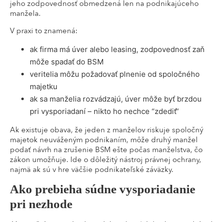
jeho zodpovednosť obmedzená len na podnikajúceho
manžela.
V praxi to znamená:
ak firma má úver alebo leasing, zodpovednosť zaň
môže spadať do BSM
veritelia môžu požadovať plnenie od spoločného
majetku
ak sa manželia rozvádzajú, úver môže byť brzdou
pri vysporiadaní – nikto ho nechce “zdediť“
Ak existuje obava, že jeden z manželov riskuje spoločný
majetok neuváženým podnikaním, môže druhý manžel
podať návrh na zrušenie BSM ešte počas manželstva, čo
zákon umožňuje. Ide o dôležitý nástroj právnej ochrany,
najmä ak sú v hre väčšie podnikateľské záväzky.
Ako prebieha súdne vysporiadanie
pri nezhode