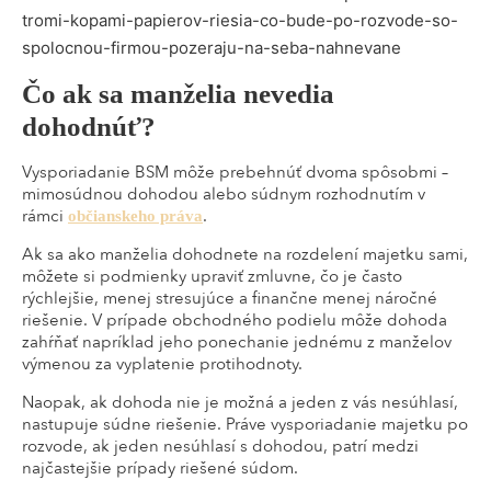
Čo ak sa manželia nevedia
dohodnúť?
Vysporiadanie BSM môže prebehnúť dvoma spôsobmi –
mimosúdnou dohodou alebo súdnym rozhodnutím v
rámci
.
občianskeho práva
Ak sa ako manželia dohodnete na rozdelení majetku sami,
môžete si podmienky upraviť zmluvne, čo je často
rýchlejšie, menej stresujúce a finančne menej náročné
riešenie. V prípade obchodného podielu môže dohoda
zahŕňať napríklad jeho ponechanie jednému z manželov
výmenou za vyplatenie protihodnoty.
Naopak, ak dohoda nie je možná a jeden z vás nesúhlasí,
nastupuje súdne riešenie. Práve vysporiadanie majetku po
rozvode, ak jeden nesúhlasí s dohodou, patrí medzi
najčastejšie prípady riešené súdom.