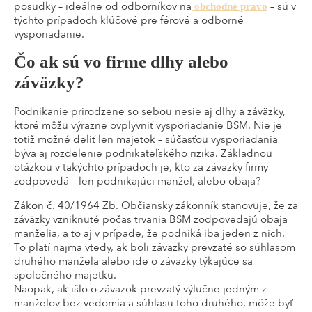
posudky – ideálne od odborníkov na
– sú v
obchodné právo
týchto prípadoch kľúčové pre férové a odborné
vysporiadanie.
Čo ak sú vo firme dlhy alebo
záväzky?
Podnikanie prirodzene so sebou nesie aj dlhy a záväzky,
ktoré môžu výrazne ovplyvniť vysporiadanie BSM. Nie je
totiž možné deliť len majetok – súčasťou vysporiadania
býva aj rozdelenie podnikateľského rizika. Základnou
otázkou v takýchto prípadoch je, kto za záväzky firmy
zodpovedá – len podnikajúci manžel, alebo obaja?
Zákon č. 40/1964 Zb. Občiansky zákonník stanovuje, že za
záväzky vzniknuté počas trvania BSM zodpovedajú obaja
manželia, a to aj v prípade, že podniká iba jeden z nich.
To platí najmä vtedy, ak boli záväzky prevzaté so súhlasom
druhého manžela alebo ide o záväzky týkajúce sa
spoločného majetku.
Naopak, ak išlo o záväzok prevzatý výlučne jedným z
manželov bez vedomia a súhlasu toho druhého, môže byť