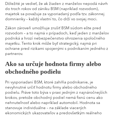
Dôležité je vedieť, že ak žiaden z manželov nepodá návrh
do troch rokov od zániku BSM (napríklad rozvodom),
majetok sa považuje za vyporiadaný podľa tzv. zákonnej
domnienky – každý vlastní to, čo drží vo svojej moci.
Zákon zároveň umožňuje zrušiť BSM súdom ešte pred
rozvodom – a to najmä v prípadoch, keď jeden z manželov
podniká a hrozí nebezpečenstvo ohrozenia spoločného
majetku. Tento krok môže byť strategický, najmä pri
ochrane pred rizikami spojenými s podnikaním jedného z
partnerov.
Ako sa určuje hodnota firmy alebo
obchodného podielu
Pri vysporiadaní BSM, ktoré zahŕňa podnikanie, je
nevyhnutné určiť hodnotu firmy alebo obchodného
podielu. Práve toto býva v praxi jedným z najnáročnejších
krokov, pretože obchodný podiel nemá fixnú cenu ako
nehnuteľnosť alebo napríklad automobil. Hodnota sa
stanovuje individuálne – na základe viacerých
ekonomických ukazovateľov a predovšetkým reálneho