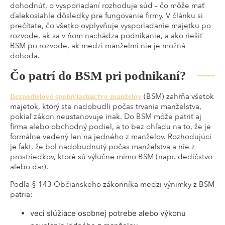
dohodnúť, o vysporiadaní rozhoduje súd – čo môže mať
ďalekosiahle dôsledky pre fungovanie firmy. V článku si
prečítate, čo všetko ovplyvňuje vysporiadanie majetku po
rozvode, ak sa v ňom nachádza podnikanie, a ako riešiť
BSM po rozvode, ak medzi manželmi nie je možná
dohoda.
Čo patrí do BSM pri podnikaní?
(BSM) zahŕňa všetok
Bezpodielové spoluvlastníctvo manželov
majetok, ktorý ste nadobudli počas trvania manželstva,
pokiaľ zákon neustanovuje inak. Do BSM môže patriť aj
firma alebo obchodný podiel, a to bez ohľadu na to, že je
formálne vedený len na jedného z manželov. Rozhodujúci
je fakt, že bol nadobudnutý počas manželstva a nie z
prostriedkov, ktoré sú výlučne mimo BSM (napr. dedičstvo
alebo dar).
Podľa § 143 Občianskeho zákonníka medzi výnimky z BSM
patria:
veci slúžiace osobnej potrebe alebo výkonu