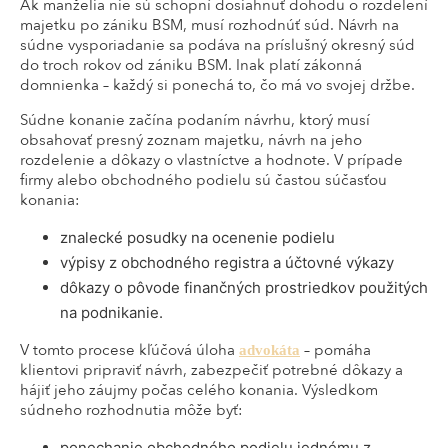
Ak manželia nie sú schopní dosiahnuť dohodu o rozdelení
majetku po zániku BSM, musí rozhodnúť súd. Návrh na
súdne vysporiadanie sa podáva na príslušný okresný súd
do troch rokov od zániku BSM. Inak platí zákonná
domnienka – každý si ponechá to, čo má vo svojej držbe.
Súdne konanie začína podaním návrhu, ktorý musí
obsahovať presný zoznam majetku, návrh na jeho
rozdelenie a dôkazy o vlastníctve a hodnote. V prípade
firmy alebo obchodného podielu sú častou súčasťou
konania:
znalecké posudky na ocenenie podielu
výpisy z obchodného registra a účtovné výkazy
dôkazy o pôvode finančných prostriedkov použitých
na podnikanie.
V tomto procese kľúčová úloha
– pomáha
advokáta
klientovi pripraviť návrh, zabezpečiť potrebné dôkazy a
hájiť jeho záujmy počas celého konania. Výsledkom
súdneho rozhodnutia môže byť:
ponechanie obchodného podielu jednému z