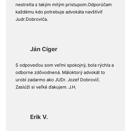
nestretla s takým milým pristupom.Odporúčam
každému kdo potrebuje advokáta navštíviť
Judr.Dobroviča.
Ján Cíger
S odpoveďou som veľmi spokojný, bola rýchla a
odborne zdôvodnená. Máloktorý advokát to
urobí zadarmo ako JUDr. Jozef Dobrovič.
Zaslúži si veľké ďakujem. J.H.
Erik V.