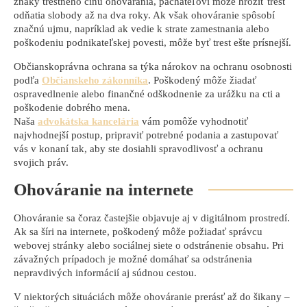
znaky trestného činu ohovárania, páchateľovi môže hroziť trest
odňatia slobody až na dva roky. Ak však ohováranie spôsobí
značnú ujmu, napríklad ak vedie k strate zamestnania alebo
poškodeniu podnikateľskej povesti, môže byť trest ešte prísnejší.
Občianskoprávna ochrana sa týka nárokov na ochranu osobnosti
podľa
Občianskeho zákonníka
. Poškodený môže žiadať
ospravedlnenie alebo finančné odškodnenie za urážku na cti a
poškodenie dobrého mena.
Naša
advokátska kancelária
vám pomôže vyhodnotiť
najvhodnejší postup, pripraviť potrebné podania a zastupovať
vás v konaní tak, aby ste dosiahli spravodlivosť a ochranu
svojich práv.
Ohováranie na internete
Ohováranie sa čoraz častejšie objavuje aj v digitálnom prostredí.
Ak sa šíri na internete, poškodený môže požiadať správcu
webovej stránky alebo sociálnej siete o odstránenie obsahu. Pri
závažných prípadoch je možné domáhať sa odstránenia
nepravdivých informácií aj súdnou cestou.
V niektorých situáciách môže ohováranie prerásť až do šikany –