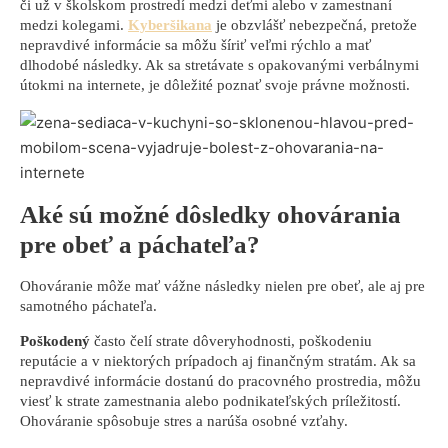
či už v školskom prostredí medzi deťmi alebo v zamestnaní
medzi kolegami.
Kyberšikana
je obzvlášť nebezpečná, pretože
nepravdivé informácie sa môžu šíriť veľmi rýchlo a mať
dlhodobé následky. Ak sa stretávate s opakovanými verbálnymi
útokmi na internete, je dôležité poznať svoje právne možnosti.
Aké sú možné dôsledky ohovárania
pre obeť a páchateľa?
Ohováranie môže mať vážne následky nielen pre obeť, ale aj pre
samotného páchateľa.
Poškodený
často čelí strate dôveryhodnosti, poškodeniu
reputácie a v niektorých prípadoch aj finančným stratám. Ak sa
nepravdivé informácie dostanú do pracovného prostredia, môžu
viesť k strate zamestnania alebo podnikateľských príležitostí.
Ohováranie spôsobuje stres a narúša osobné vzťahy.