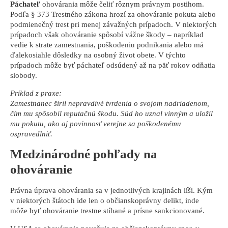
Páchateľ
ohovárania môže čeliť rôznym právnym postihom.
Podľa § 373 Trestného zákona hrozí za ohováranie pokuta alebo
podmienečný trest pri menej závažných prípadoch. V niektorých
prípadoch však ohováranie spôsobí vážne škody – napríklad
vedie k strate zamestnania, poškodeniu podnikania alebo má
ďalekosiahle dôsledky na osobný život obete. V týchto
prípadoch môže byť páchateľ odsúdený až na päť rokov odňatia
slobody.
Príklad z praxe:
Zamestnanec šíril nepravdivé tvrdenia o svojom nadriadenom,
čím mu spôsobil reputačnú škodu. Súd ho uznal vinným a uložil
mu pokutu, ako aj povinnosť verejne sa poškodenému
ospravedlniť.
Medzinárodné pohľady na
ohováranie
Právna úprava ohovárania sa v jednotlivých krajinách líši. Kým
v niektorých štátoch ide len o občianskoprávny delikt, inde
môže byť ohováranie trestne stíhané a prísne sankcionované.