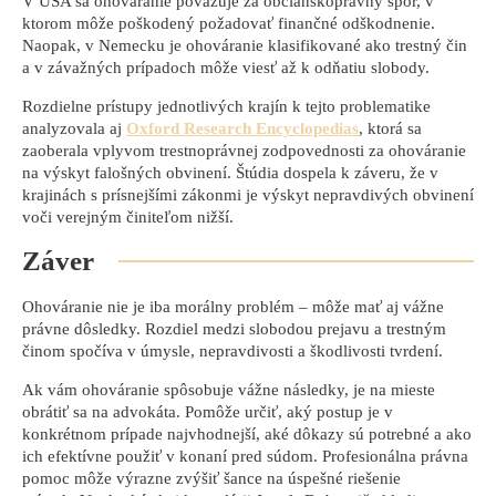
V USA sa ohováranie považuje za občianskoprávny spor, v
ktorom môže poškodený požadovať finančné odškodnenie.
Naopak, v Nemecku je ohováranie klasifikované ako trestný čin
a v závažných prípadoch môže viesť až k odňatiu slobody.
Rozdielne prístupy jednotlivých krajín k tejto problematike
analyzovala aj
Oxford Research Encyclopedias
, ktorá sa
zaoberala vplyvom trestnoprávnej zodpovednosti za ohováranie
na výskyt falošných obvinení. Štúdia dospela k záveru, že v
krajinách s prísnejšími zákonmi je výskyt nepravdivých obvinení
voči verejným činiteľom nižší.
Záver
Ohováranie nie je iba morálny problém – môže mať aj vážne
právne dôsledky. Rozdiel medzi slobodou prejavu a trestným
činom spočíva v úmysle, nepravdivosti a škodlivosti tvrdení.
Ak vám ohováranie spôsobuje vážne následky, je na mieste
obrátiť sa na advokáta. Pomôže určiť, aký postup je v
konkrétnom prípade najvhodnejší, aké dôkazy sú potrebné a ako
ich efektívne použiť v konaní pred súdom. Profesionálna právna
pomoc môže výrazne zvýšiť šance na úspešné riešenie