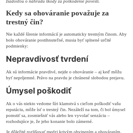
žiadosťou o náhradu škody za poškodenie povesti.
Kedy sa ohováranie považuje za
trestný čin?
Nie každé šírenie informácií je automaticky trestným činom. Aby
bolo ohováranie postihnuteľné, musia byť splnené určité
podmienky:
Nepravdivosť tvrdení
Ak sú informácie pravdivé, nejde o ohováranie – aj keď môžu
byť nepríjemné. Právo na pravdu je chránené slobodou prejavu.
Úmysel poškodiť
Ak o vás niekto vedome šíri klamstvá s cieľom poškodiť vašu
reputáciu, môže ísť o trestný čin. Nezáleží na tom, či bol úmysel
pomstiť sa, zosmiešniť vás alebo len vyvolať senzáciu –
rozhodujúce je, že jeho konanie bolo zámerné.
Je dôležité rozlišovať medzi krivým obvinením a ohováraním.