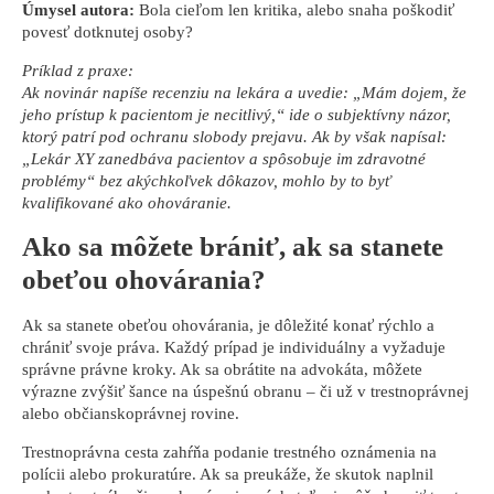
Úmysel autora:
Bola cieľom len kritika, alebo snaha poškodiť
povesť dotknutej osoby?
Príklad z praxe:
Ak novinár napíše recenziu na lekára a uvedie: „Mám dojem, že
jeho prístup k pacientom je necitlivý,“ ide o subjektívny názor,
ktorý patrí pod ochranu slobody prejavu. Ak by však napísal:
„Lekár XY zanedbáva pacientov a spôsobuje im zdravotné
problémy“ bez akýchkoľvek dôkazov, mohlo by to byť
kvalifikované ako ohováranie.
Ako sa môžete brániť, ak sa stanete
obeťou ohovárania?
Ak sa stanete obeťou ohovárania, je dôležité konať rýchlo a
chrániť svoje práva. Každý prípad je individuálny a vyžaduje
správne právne kroky. Ak sa obrátite na advokáta, môžete
výrazne zvýšiť šance na úspešnú obranu – či už v trestnoprávnej
alebo občianskoprávnej rovine.
Trestnoprávna cesta zahŕňa podanie trestného oznámenia na
polícii alebo prokuratúre. Ak sa preukáže, že skutok naplnil