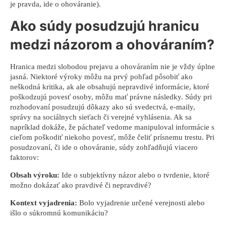
je pravda, ide o ohováranie).
Ako súdy posudzujú hranicu
medzi názorom a ohováraním?
Hranica medzi slobodou prejavu a ohováraním nie je vždy úplne
jasná. Niektoré výroky môžu na prvý pohľad pôsobiť ako
neškodná kritika, ak ale obsahujú nepravdivé informácie, ktoré
poškodzujú povesť osoby, môžu mať právne následky. Súdy pri
rozhodovaní posudzujú dôkazy ako sú svedectvá, e-maily,
správy na sociálnych sieťach či verejné vyhlásenia. Ak sa
napríklad dokáže, že páchateľ vedome manipuloval informácie s
cieľom poškodiť niekoho povesť, môže čeliť prísnemu trestu. Pri
posudzovaní, či ide o ohováranie, súdy zohľadňujú viacero
faktorov:
Obsah výroku:
Ide o subjektívny názor alebo o tvrdenie, ktoré
možno dokázať ako pravdivé či nepravdivé?
Kontext vyjadrenia:
Bolo vyjadrenie určené verejnosti alebo
išlo o súkromnú komunikáciu?