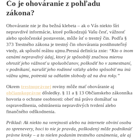
Čo je ohováranie z pohľadu
zákona?
Ohováranie nie je iba bežná klebeta – ak o Vás niekto šíri
nepravdivé informácie, ktoré poškodzujú Vašu česť, vážnosť
alebo spoločenské postavenie, môže ísť o trestný čin. Podľa §
373 Trestného zákona je trestný čin ohovárania postihnuteľný
vtedy, ak spôsobí reálnu ujmu.Presná definícia znie:
“
Kto o inom
oznámi nepravdivý údaj, ktorý je spôsobilý značnou mierou
ohroziť jeho vážnosť u spoluobčanov, poškodiť ho v zamestnaní,
v podnikaní, narušiť jeho rodinné vzťahy alebo spôsobiť mu inú
vážnu ujmu, potrestá sa odňatím slobody až na dva roky.”
Okrem
trestnoprávnej
roviny môže mať ohováranie aj
občianskoprávne
dôsledky. § 11 a § 13 Občianskeho zákonníka
hovoria o ochrane osobnosti: obeť má právo domáhať sa
ospravedlnenia, odstránenia nepravdivých tvrdení alebo
finančného odškodnenia.
Príklad: Ak niekto na verejnosti alebo na internete obviní osobu
zo sprenevery, hoci to nie je pravda, poškodený môže podniknúť
právne kroky – a to nielen podaním trestného oznámenia, ale aj