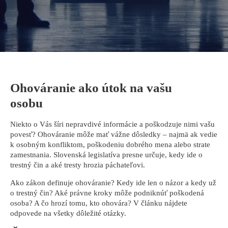
Ohováranie ako útok na vašu
osobu
Niekto o Vás šíri nepravdivé informácie a poškodzuje nimi vašu
povesť? Ohováranie môže mať vážne dôsledky – najmä ak vedie
k osobným konfliktom, poškodeniu dobrého mena alebo strate
zamestnania. Slovenská legislatíva presne určuje, kedy ide o
trestný čin a aké tresty hrozia páchateľovi.
Ako zákon definuje ohováranie? Kedy ide len o názor a kedy už
o trestný čin? Aké právne kroky môže podniknúť poškodená
osoba? A čo hrozí tomu, kto ohovára? V článku nájdete
odpovede na všetky dôležité otázky.