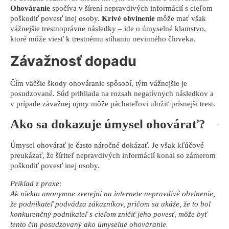
Ohováranie
spočíva v šírení nepravdivých informácií s cieľom
poškodiť povesť inej osoby.
Krivé obvinenie
môže mať však
vážnejšie trestnoprávne následky – ide o úmyselné klamstvo,
ktoré môže viesť k trestnému stíhaniu nevinného človeka.
Závažnosť dopadu
Čím väčšie škody ohováranie spôsobí, tým vážnejšie je
posudzované. Súd prihliada na rozsah negatívnych následkov a
v prípade závažnej ujmy môže páchateľovi uložiť prísnejší trest.
Ako sa dokazuje úmysel ohovárať?
Úmysel ohovárať je často náročné dokázať. Je však kľúčové
preukázať, že šíriteľ nepravdivých informácií konal so zámerom
poškodiť povesť inej osoby.
Príklad z praxe:
Ak niekto anonymne zverejní na internete nepravdivé obvinenie,
že podnikateľ podvádza zákazníkov, pričom sa ukáže, že to bol
konkurenčný podnikateľ s cieľom zničiť jeho povesť, môže byť
tento čin posudzovaný ako úmyselné ohováranie.