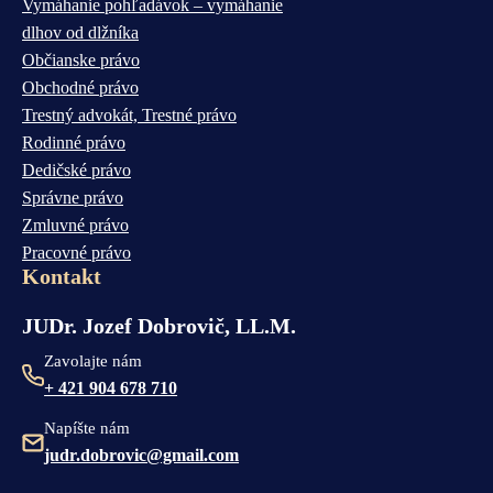
Vymáhanie pohľadávok – vymáhanie
dlhov od dlžníka
Občianske právo
Obchodné právo
Trestný advokát, Trestné právo
Rodinné právo
Dedičské právo
Správne právo
Zmluvné právo
Pracovné právo
Kontakt
JUDr. Jozef Dobrovič, LL.M.
Zavolajte nám
+ 421 904 678 710
Napíšte nám
judr.dobrovic@gmail.com