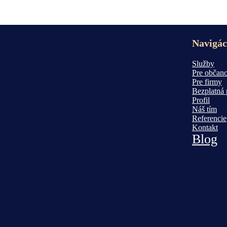
Navigác
Služby
Pre občan
Pre firmy
Bezplatná 
Profil
Náš tím
Referencie
Kontakt
Blog