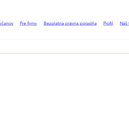
bčanov
Pre firmy
Bezplatná právna poradňa
Profil
Náš 