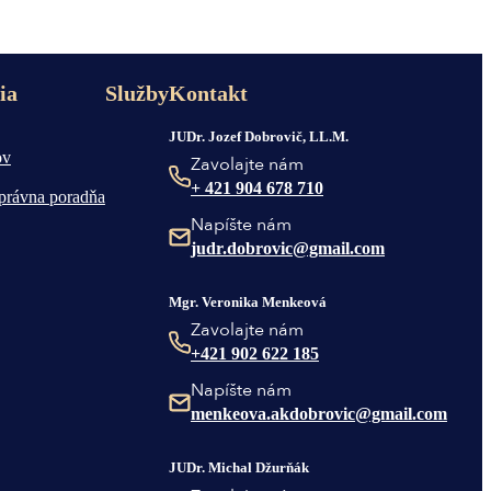
ia
Služby
Kontakt
JUDr. Jozef Dobrovič, LL.M.
ov
Zavolajte nám
+ 421 904 678 710
právna poradňa
Napíšte nám
judr.dobrovic@gmail.com
Mgr. Veronika Menkeová
Zavolajte nám
+421 902 622 185
Napíšte nám
menkeova.akdobrovic@gmail.com
JUDr. Michal Džurňák