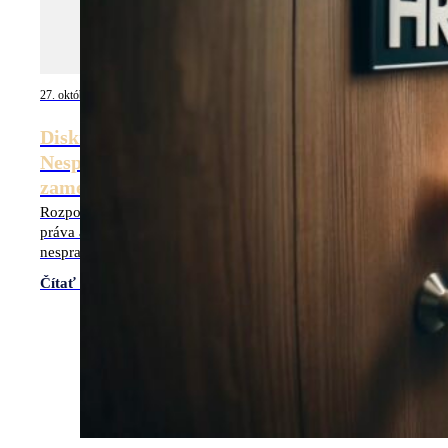
27. októbra 2024
Diskriminácia na pracovisku:
Nespravodlivé zaobchádzanie zo strany
zamestnávateľa
Rozpoznajte diskrimináciu na pracovisku, poznajte svoje
práva a naučte sa ako podniknúť právne kroky v prípade
nespravodlivého zaobchádzania.
Čítať viac
Načítať daľšie