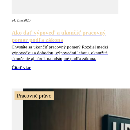
24. júna 2026
Ako dať výpoveď a ukončiť pracovný
pomer podľa zákona
Chystáte sa ukončiť pracovný pomer? Rozdiel medzi
výpoveďou a dohodou, výpovednú lehotu, okamžité
skončenie aj nárok na odstupné podľa zákona.
Čítať viac
Pracovné právo