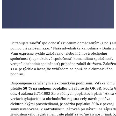
Potrebujete založiť spoločnosť s ručením obmedzeným (s.r.o.) al
pomoc pri založení s.r.o.? Naša advokátska kancelária v Bratisla
Vám expresne rýchlo založí s.r.o. alebo inú novú obchodnú
spoločnosť (napr. akciovú spoločnosť, komanditnú spoločnosť,
verejnú obchodnú spoločnosť) prípadne založí družstvo. Založen
s.r.o. je rýchle a lacnejšie vzhľadom na použitie elektronického
podpisu.
Disponujeme zaručeným elektronickým podpisom. Vďaka tomu
ušetríte
50 % na súdnom poplatku
pri zápise do OR SR. Podľa §
ods. 4 zákona č.71/1992 Zb o súdnych poplatkoch platí: “Ak sa 
veciach týkajúcich sa obchodného registra celý návrh podáva
elektronickými prostriedkami, je sadzba poplatku 50% z pevnej
sumy ustanovenej v sadzobníku”. Zároveň pri návrhu na zápis d
živnostenského registra nemusíte platiť za voľné živnosti (inak 5,