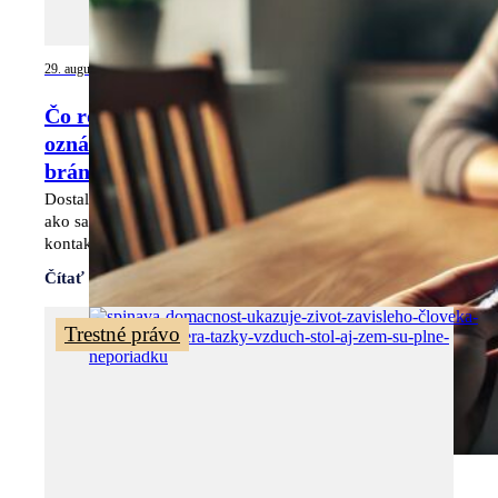
29. augusta 2025
Čo robiť, keď je na vás podané trestné
oznámenie? Práva, povinnosti a ako sa
brániť
Dostali ste predvolanie na políciu? Zistite, čo to znamená,
ako sa brániť proti krivému obvineniu a prečo nečakať s
kontaktovaním právnika.
Čítať viac
Trestné právo