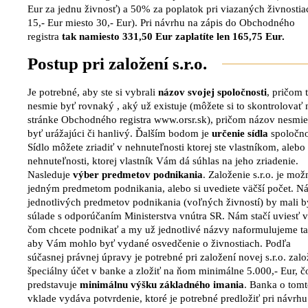
Eur za jednu živnosť) a 50% za poplatok pri viazaných živnostia
15,- Eur miesto 30,- Eur). Pri návrhu na zápis do Obchodného
registra
tak namiesto 331,50 Eur zaplatíte len 165,75 Eur.
Postup pri založení s.r.o.
Je potrebné, aby ste si vybrali
názov svojej spoločnosti
, pričom 
nesmie byť rovnaký , aký už existuje (môžete si to skontrolovať 
stránke Obchodného registra www.orsr.sk), pričom názov nesmie
byť urážajúci či hanlivý. Ďalším bodom je
určenie sídla
spoločno
Sídlo môžete zriadiť v nehnuteľnosti ktorej ste vlastníkom, alebo
nehnuteľnosti, ktorej vlastník Vám dá súhlas na jeho zriadenie.
Nasleduje
výber predmetov podnikania
. Založenie s.r.o. je mož
jedným predmetom podnikania, alebo si uvediete väčší počet. N
jednotlivých predmetov podnikania (voľných živností) by mali b
súlade s odporúčaním Ministerstva vnútra SR. Nám stačí uviesť v
čom chcete podnikať a my už jednotlivé názvy naformulujeme ta
aby Vám mohlo byť vydané osvedčenie o živnostiach. Podľa
súčasnej právnej úpravy je potrebné pri založení novej s.r.o. zalo
špeciálny účet v banke a zložiť na ňom minimálne 5.000,- Eur, č
predstavuje
minimálnu výšku základného imania
. Banka o tom
vklade vydáva potvrdenie, ktoré je potrebné predložiť pri návrhu