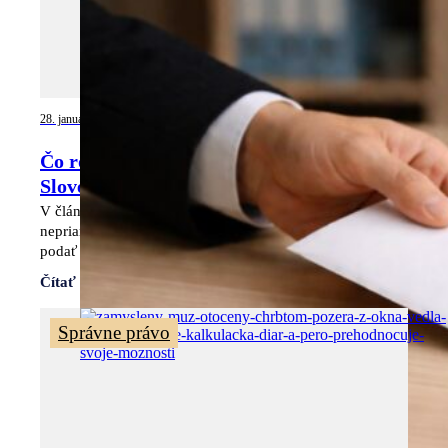
28. januára 2026
Čo robiť, keď sa stretnete s korupciou na
Slovensku?
V článku nájdete jasné kroky, ako rozpoznať priamu aj
nepriamu korupciu. Poradíme vám, čo si pripraviť, kam
podať oznámenie a kedy pomôže advokát.
Čítať viac
Správne právo