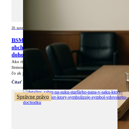
20. novembra 2025
BSM po rozvode: Čo s firmou alebo
obchodným podielom, keď sa neviete
dohodnúť?
Ako riešiť vysporiadanie BSM po rozvode? Čo sa stane s
firmou alebo obchodným podielom, ako postupuje súd a
čo ak jeden z manželov nesúhlasí?
Čítať viac
Správne právo