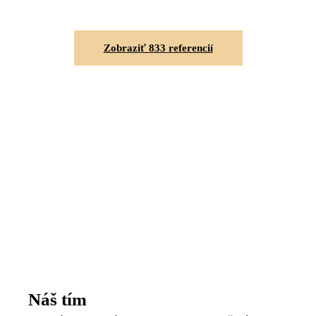
Zobraziť 833 referencií
Náš tím