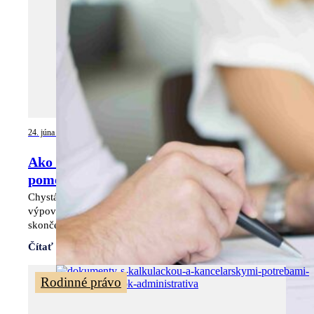
24. júna 2026
Ako dať výpoveď a ukončiť pracovný
pomer podľa zákona
Chystáte sa ukončiť pracovný pomer? Rozdiel medzi
výpoveďou a dohodou, výpovednú lehotu, okamžité
skončenie aj nárok na odstupné podľa zákona.
Čítať viac
Rodinné právo