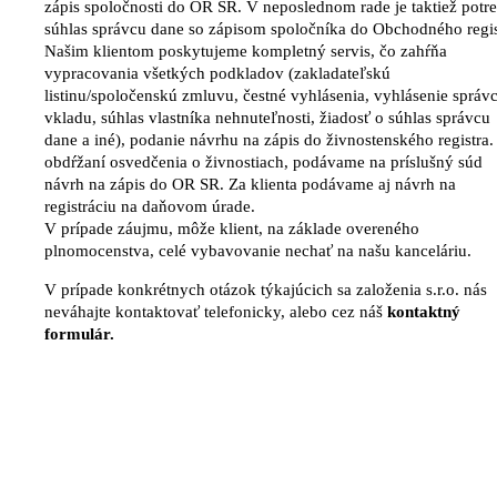
zápis spoločnosti do OR SR. V neposlednom rade je taktiež potr
súhlas správcu dane so zápisom spoločníka do Obchodného regis
Našim klientom poskytujeme kompletný servis, čo zahŕňa
vypracovania všetkých podkladov (zakladateľskú
listinu/spoločenskú zmluvu, čestné vyhlásenia, vyhlásenie správ
vkladu, súhlas vlastníka nehnuteľnosti, žiadosť o súhlas správcu
dane a iné), podanie návrhu na zápis do živnostenského registra.
obdŕžaní osvedčenia o živnostiach, podávame na príslušný súd
návrh na zápis do OR SR. Za klienta podávame aj návrh na
registráciu na daňovom úrade.
V prípade záujmu, môže klient, na základe overeného
plnomocenstva, celé vybavovanie nechať na našu kanceláriu.
V prípade konkrétnych otázok týkajúcich sa založenia s.r.o. nás
neváhajte kontaktovať telefonicky, alebo cez náš
kontaktný
formulár.